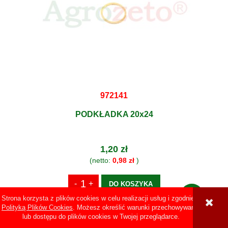
972141
PODKŁADKA 20x24
1,20 zł
(netto:
0,98 zł
)
DO KOSZYKA
Strona korzysta z plików cookies w celu realizacji usług i zgodnie z
Polityką Plików Cookies
. Możesz określić warunki przechowywania
lub dostępu do plików cookies w Twojej przeglądarce.