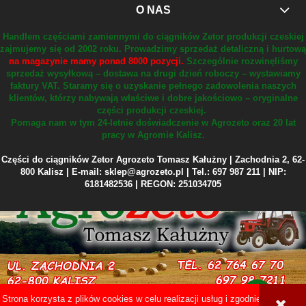
O NAS
Handlem częściami zamiennymi do ciągników Zetor produkcji czeskiej
zajmujemy się od 2002 roku.
Prowadzimy sprzedaż detaliczną i hurtową
na magazynie mamy ponad 8000 pozycji.
Szczególnie rozwinęliśmy
sprzedaż wysyłkową – dostawa na drugi dzień roboczy – wystawiamy
faktury VAT.
Staramy się o uzyskanie pełnego zadowolenia naszych
klientów, którzy nabywają właściwe i dobre jakościowo – oryginalne
części produkcji czeskiej.
Pomaga nam w tym 24-letnie doświadczenie w Agrozeto oraz 20 lat
pracy w Agromie Kalisz.
Części do ciągników Zetor Agrozeto Tomasz Kałużny | Zachodnia 2, 62-
800 Kalisz | E-mail: sklep@agrozeto.pl | Tel.: 697 987 211 | NIP:
6181482536 | REGON: 251034705
Strona korzysta z plików cookies w celu realizacji usług i zgodnie z