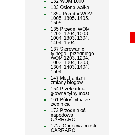
132 WOM 1000
133 Osłona wałka
135a Przedni WOM
1005, 1305, 1405,
1505
135 Przedni WOM
1203, 1204, 1003,
1004, 1303, 1304,
1404, 1504
137 Sterowanie
tylnego i przedniego
WOM 1203, 1204,
1003, 1004, 1303,
1304, 1403, 1404,
1504
147 Mechanizm
zmiany biegów
154 Przekładnia
główna tylny most
161 Półoś tylna ze
zwolnicą
172 Przednia oś
napędowa
CARRARO
172a Obudowa mostu
CARRARO