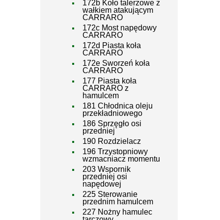
172b Koło talerzowe z
wałkiem atakującym
CARRARO
172c Most napędowy
CARRARO
172d Piasta koła
CARRARO
172e Sworzeń koła
CARRARO
177 Piasta koła
CARRARO z
hamulcem
181 Chłodnica oleju
przekładniowego
186 Sprzęgło osi
przedniej
190 Rozdzielacz
196 Trzystopniowy
wzmacniacz momentu
203 Wspornik
przedniej osi
napędowej
225 Sterowanie
przednim hamulcem
227 Nożny hamulec
tarczowy