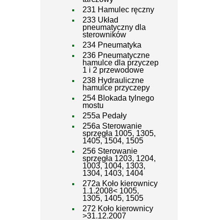
231 Hamulec ręczny
233 Układ
pneumatyczny dla
sterowników
234 Pneumatyka
236 Pneumatyczne
hamulce dla przyczep
1 i 2 przewodowe
238 Hydrauliczne
hamulce przyczepy
254 Blokada tylnego
mostu
255a Pedały
256a Sterowanie
sprzęgła 1005, 1305,
1405, 1504, 1505
256 Sterowanie
sprzęgła 1203, 1204,
1003, 1004, 1303,
1304, 1403, 1404
272a Koło kierownicy
1.1.2008< 1005,
1305, 1405, 1505
272 Koło kierownicy
>31.12.2007