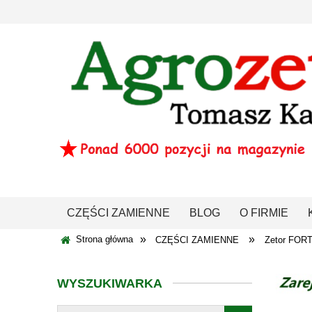
CZĘŚCI ZAMIENNE
BLOG
O FIRMIE
»
»
Strona główna
CZĘŚCI ZAMIENNE
Zetor FOR
WYSZUKIWARKA