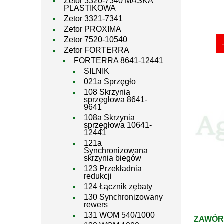
Zetor 3320-7340 MASKA
PLASTIKOWA
Zetor 3321-7341
Zetor PROXIMA
Zetor 7520-10540
Zetor FORTERRA
FORTERRA 8641-12441
SILNIK
021a Sprzęgło
108 Skrzynia
sprzęgłowa 8641-
9641
108a Skrzynia
sprzęgłowa 10641-
12441
121a
Synchronizowana
skrzynia biegów
123 Przekładnia
redukcji
124 Łącznik zębaty
130 Synchronizowany
rewers
131 WOM 540/1000
ZAWÓR