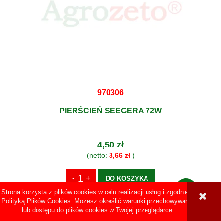
970306
PIERŚCIEŃ SEEGERA 72W
4,50 zł
(netto:
3,66 zł
)
DO KOSZYKA
Strona korzysta z plików cookies w celu realizacji usług i zgodnie z
Polityką Plików Cookies
. Możesz określić warunki przechowywania
lub dostępu do plików cookies w Twojej przeglądarce.