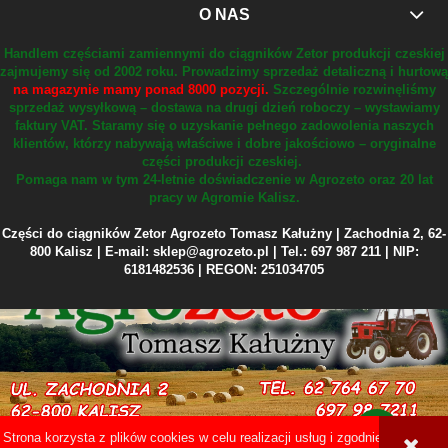
O NAS
Handlem częściami zamiennymi do ciągników Zetor produkcji czeskiej
zajmujemy się od 2002 roku.
Prowadzimy sprzedaż detaliczną i hurtową
na magazynie mamy ponad 8000 pozycji.
Szczególnie rozwinęliśmy
sprzedaż wysyłkową – dostawa na drugi dzień roboczy – wystawiamy
faktury VAT.
Staramy się o uzyskanie pełnego zadowolenia naszych
klientów, którzy nabywają właściwe i dobre jakościowo – oryginalne
części produkcji czeskiej.
Pomaga nam w tym 24-letnie doświadczenie w Agrozeto oraz 20 lat
pracy w Agromie Kalisz.
Części do ciągników Zetor Agrozeto Tomasz Kałużny | Zachodnia 2, 62-
800 Kalisz | E-mail: sklep@agrozeto.pl | Tel.: 697 987 211 | NIP:
6181482536 | REGON: 251034705
Strona korzysta z plików cookies w celu realizacji usług i zgodnie z