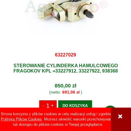
63227029
STEROWANIE CYLINDERKA HAMULCOWEGO
FRAGOKOV KPL =33227912, 33227922, 938368
850,00 zł
(netto:
691,06 zł
)
DO KOSZYKA
Strona korzysta z plików cookies w celu realizacji usług i zgodnie z
Polityką Plików Cookies
. Możesz określić warunki przechowywania
lub dostępu do plików cookies w Twojej przeglądarce.