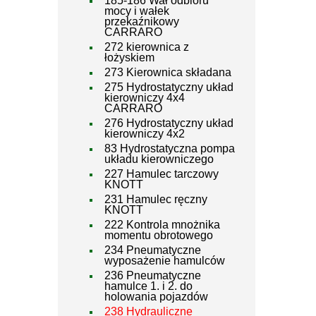
185-186 Wał odbioru
mocy i wałek
przekaźnikowy
CARRARO
272 kierownica z
łożyskiem
273 Kierownica składana
275 Hydrostatyczny układ
kierowniczy 4x4
CARRARO
276 Hydrostatyczny układ
kierowniczy 4x2
83 Hydrostatyczna pompa
układu kierowniczego
227 Hamulec tarczowy
KNOTT
231 Hamulec ręczny
KNOTT
222 Kontrola mnożnika
momentu obrotowego
234 Pneumatyczne
wyposażenie hamulców
236 Pneumatyczne
hamulce 1. i 2. do
holowania pojazdów
238 Hydrauliczne