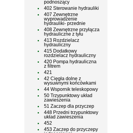
podnoszący
402 Sterowanie hydrauliki
407 Zewnętrzne
wyprowadzenie
hydrauliki- przednie
408 Zewnętrzne przyłącza
hydrauliczne z tyłu
413 Rozdzielacz
hydrauliczny
415 Dodatkowy
rozdzielacz hydrauliczny
420 Pompa hydrauliczna
z filtrem
421
42 Cięgła dolne z
wysuwnymi końcówkami
44 Wspornik teleskopowy
50 Trzypunktowy układ
zawieszenia
51 Zaczep dla przyczep
448 Przedni trzypunktowy
układ zawieszenia
452
453 Zaczep do przyczepy