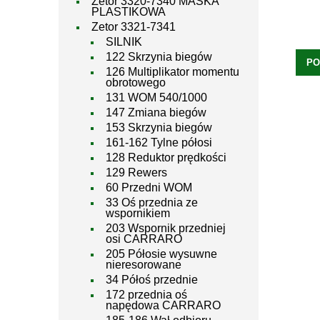
Zetor 3320-7340 MASKA
PLASTIKOWA
Zetor 3321-7341
SILNIK
122 Skrzynia biegów
PO
126 Multiplikator momentu
obrotowego
131 WOM 540/1000
147 Zmiana biegów
153 Skrzynia biegów
161-162 Tylne półosi
128 Reduktor prędkości
129 Rewers
60 Przedni WOM
33 Oś przednia ze
wspornikiem
203 Wspornik przedniej
osi CARRARO
205 Półosie wysuwne
nieresorowane
34 Półoś przednie
172 przednia oś
napędowa CARRARO