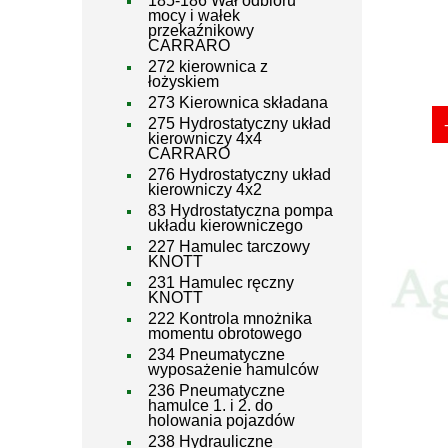
185-186 Wał odbioru
mocy i wałek
przekaźnikowy
CARRARO
272 kierownica z
łożyskiem
273 Kierownica składana
275 Hydrostatyczny układ
kierowniczy 4x4
CARRARO
276 Hydrostatyczny układ
kierowniczy 4x2
83 Hydrostatyczna pompa
układu kierowniczego
227 Hamulec tarczowy
KNOTT
231 Hamulec ręczny
KNOTT
222 Kontrola mnożnika
momentu obrotowego
234 Pneumatyczne
wyposażenie hamulców
236 Pneumatyczne
hamulce 1. i 2. do
holowania pojazdów
238 Hydrauliczne