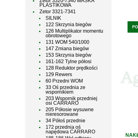
Zetor 3320-7340 MASKA
PLASTIKOWA
Zetor 3321-7341
SILNIK
122 Skrzynia biegów
PO
126 Multiplikator momentu
obrotowego
131 WOM 540/1000
147 Zmiana biegów
153 Skrzynia biegów
161-162 Tylne półosi
128 Reduktor prędkości
129 Rewers
60 Przedni WOM
33 Oś przednia ze
wspornikiem
203 Wspornik przedniej
osi CARRARO
205 Półosie wysuwne
nieresorowane
34 Półoś przednie
172 przednia oś
napędowa CARRARO
NAK