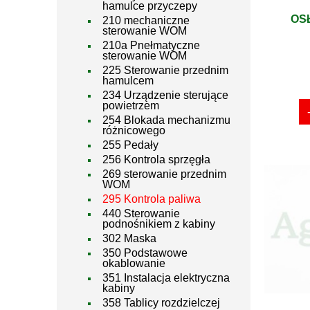
hamulce przyczepy
OS
210 mechaniczne
sterowanie WOM
210a Pnełmatyczne
sterowanie WOM
225 Sterowanie przednim
hamulcem
234 Urządzenie sterujące
powietrzem
254 Blokada mechanizmu
różnicowego
255 Pedały
256 Kontrola sprzęgła
269 sterowanie przednim
WOM
295 Kontrola paliwa
440 Sterowanie
podnośnikiem z kabiny
302 Maska
350 Podstawowe
okablowanie
351 Instalacja elektryczna
kabiny
358 Tablicy rozdzielczej