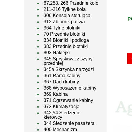
67,258, 266 Przednie koło
211-216 Tylkne koła
306 Konsola sterująca
P
312 Zbiornik paliwa
364 Tylne błotniki
70 Przednie błotniki
334 Błotniki i podłoga
383 Przednie błotniki
802 Naklejki
345 Spryskiwacz szyby
przedniej
345a Skrzynka narzędzi
361 Rama kabiny
367 Dach kabiny
368 Wyposażenie kabiny
369 Kabina
371 Ogrzewanie kabiny
372 Klimatyzacja
342,54 Siedzenie
kierowcy
344 Siedzenie pasażera
400 Mechanizm