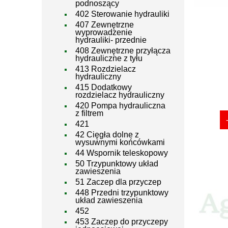
podnoszący
402 Sterowanie hydrauliki
407 Zewnętrzne
wyprowadzenie
hydrauliki- przednie
408 Zewnętrzne przyłącza
hydrauliczne z tyłu
413 Rozdzielacz
hydrauliczny
415 Dodatkowy
rozdzielacz hydrauliczny
420 Pompa hydrauliczna
z filtrem
421
42 Cięgła dolne z
wysuwnymi końcówkami
44 Wspornik teleskopowy
50 Trzypunktowy układ
zawieszenia
51 Zaczep dla przyczep
448 Przedni trzypunktowy
układ zawieszenia
452
453 Zaczep do przyczepy