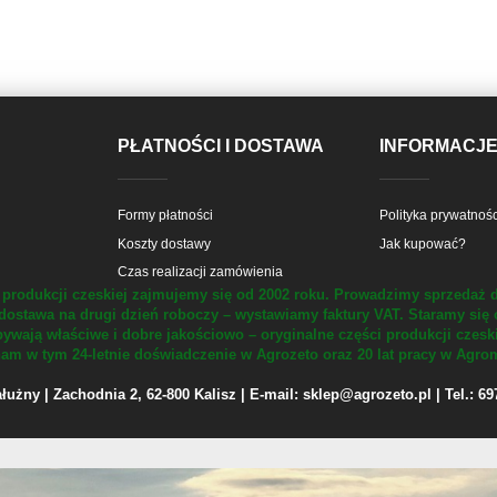
PŁATNOŚCI I DOSTAWA
INFORMACJ
Formy płatności
Polityka prywatnośc
Koszty dostawy
Jak kupować?
Czas realizacji zamówienia
produkcji czeskiej zajmujemy się od 2002 roku.
Prowadzimy sprzedaż d
dostawa na drugi dzień roboczy – wystawiamy faktury VAT.
Staramy się 
ywają właściwe i dobre jakościowo – oryginalne części produkcji czesk
m w tym 24-letnie doświadczenie w Agrozeto oraz 20 lat pracy w Agrom
żny | Zachodnia 2, 62-800 Kalisz | E-mail: sklep@agrozeto.pl | Tel.: 6