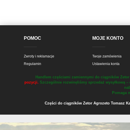
POMOC
MOJE KONTO
Zwroty i reklamacje
Twoje zamówienia
Regulamin
Ustawienia konta
Handlem częściami zamiennymi do ciągników Zetor 
pozycji.
Szczególnie rozwinęliśmy sprzedaż wysyłkową – 
nab
Pomaga na
Części do ciągników Zetor Agrozeto Tomasz Kału