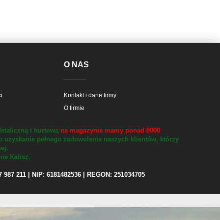
E
O NAS
i
Kontakt i dane firmy
O firmie
etaliczną i hurtową
na magazynie mamy ponad 8000
o uzyskanie pełnego zadowolenia naszych klientów, którzy
iej.
ie Kalisz.
97 987 211 | NIP: 6181482536 | REGON: 251034705