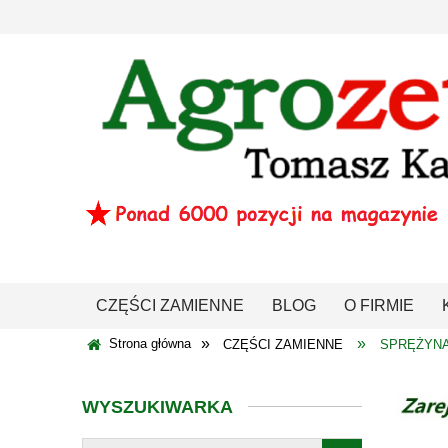
CZĘŚCI ZAMIENNE
BLOG
O FIRMIE
»
»
Strona główna
CZĘŚCI ZAMIENNE
SPRĘŻYNA
WYSZUKIWARKA