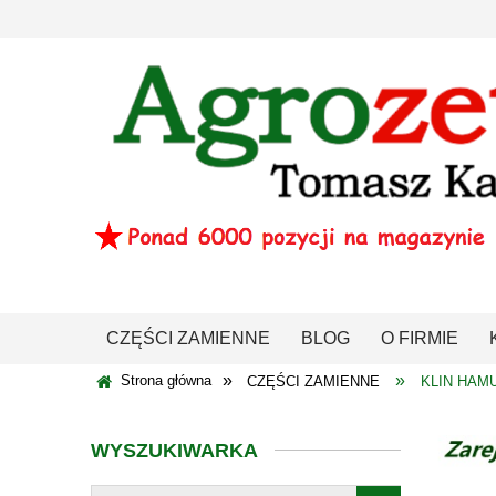
CZĘŚCI ZAMIENNE
BLOG
O FIRMIE
»
»
Strona główna
CZĘŚCI ZAMIENNE
KLIN HAM
WYSZUKIWARKA