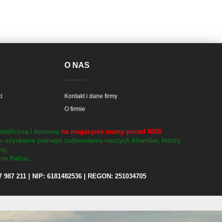
E
O NAS
i
Kontakt i dane firmy
O firmie
etaliczną i hurtową
na magazynie mamy ponad 8000
o uzyskanie pełnego zadowolenia naszych klientów, którzy
iej.
ie Kalisz.
97 987 211 | NIP: 6181482536 | REGON: 251034705