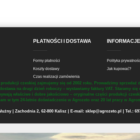
PŁATNOŚCI I DOSTAWA
INFORMACJ
Formy płatności
Polityka prywatnośc
Koszty dostawy
Jak kupować?
Czas realizacji zamówienia
produkcji czeskiej zajmujemy się od 2002 roku.
Prowadzimy sprzedaż d
dostawa na drugi dzień roboczy – wystawiamy faktury VAT.
Staramy się 
ywają właściwe i dobre jakościowo – oryginalne części produkcji czesk
m w tym 24-letnie doświadczenie w Agrozeto oraz 20 lat pracy w Agrom
żny | Zachodnia 2, 62-800 Kalisz | E-mail: sklep@agrozeto.pl | Tel.: 6