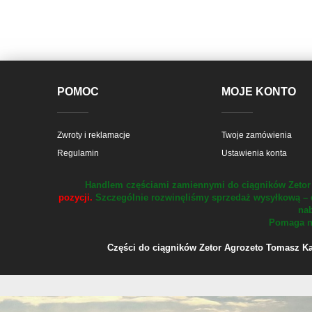
POMOC
MOJE KONTO
Zwroty i reklamacje
Twoje zamówienia
Regulamin
Ustawienia konta
Handlem częściami zamiennymi do ciągników Zetor 
pozycji.
Szczególnie rozwinęliśmy sprzedaż wysyłkową – 
nab
Pomaga na
Części do ciągników Zetor Agrozeto Tomasz Kału