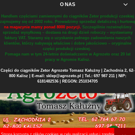
O NAS
Handlem częściami zamiennymi do ciągników Zetor produkcji czeskiej
zajmujemy się od 2002 roku.
Prowadzimy sprzedaż detaliczną i hurtową
na magazynie mamy ponad 8000 pozycji.
Szczególnie rozwinęliśmy
sprzedaż wysyłkową – dostawa na drugi dzień roboczy – wystawiamy
faktury VAT.
Staramy się o uzyskanie pełnego zadowolenia naszych
klientów, którzy nabywają właściwe i dobre jakościowo – oryginalne
części produkcji czeskiej.
Pomaga nam w tym 24-letnie doświadczenie w Agrozeto oraz 20 lat
pracy w Agromie Kalisz.
Części do ciągników Zetor Agrozeto Tomasz Kałużny | Zachodnia 2, 62-
800 Kalisz | E-mail: sklep@agrozeto.pl | Tel.: 697 987 211 | NIP:
6181482536 | REGON: 251034705
Strona korzysta z plików cookies w celu realizacji usług i zgodnie z