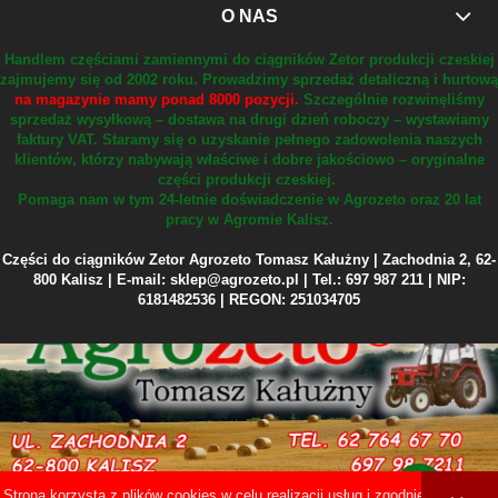
O NAS
Handlem częściami zamiennymi do ciągników Zetor produkcji czeskiej
zajmujemy się od 2002 roku.
Prowadzimy sprzedaż detaliczną i hurtową
na magazynie mamy ponad 8000 pozycji.
Szczególnie rozwinęliśmy
sprzedaż wysyłkową – dostawa na drugi dzień roboczy – wystawiamy
faktury VAT.
Staramy się o uzyskanie pełnego zadowolenia naszych
klientów, którzy nabywają właściwe i dobre jakościowo – oryginalne
części produkcji czeskiej.
Pomaga nam w tym 24-letnie doświadczenie w Agrozeto oraz 20 lat
pracy w Agromie Kalisz.
Części do ciągników Zetor Agrozeto Tomasz Kałużny | Zachodnia 2, 62-
800 Kalisz | E-mail: sklep@agrozeto.pl | Tel.: 697 987 211 | NIP:
6181482536 | REGON: 251034705
Strona korzysta z plików cookies w celu realizacji usług i zgodnie z