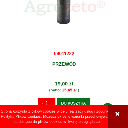
69011222
PRZEWÓD
19,00 zł
(netto:
15,45 zł
)
DO KOSZYKA
Strona korzysta z plików cookies w celu realizacji usług i zgodnie z
Polityką Plików Cookies
. Możesz określić warunki przechowywania
lub dostępu do plików cookies w Twojej przeglądarce.