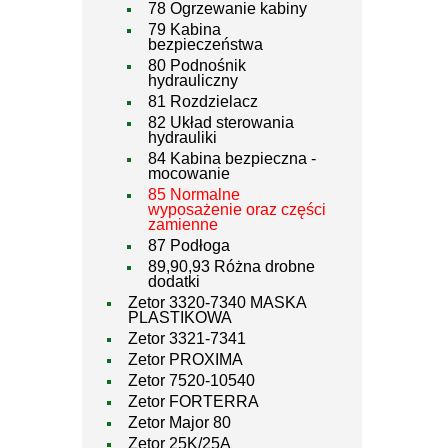
78 Ogrzewanie kabiny
79 Kabina
bezpieczeństwa
80 Podnośnik
hydrauliczny
81 Rozdzielacz
82 Układ sterowania
hydrauliki
84 Kabina bezpieczna -
mocowanie
85 Normalne
wyposażenie oraz części
zamienne
87 Podłoga
89,90,93 Różna drobne
dodatki
Zetor 3320-7340 MASKA
PLASTIKOWA
Zetor 3321-7341
Zetor PROXIMA
Zetor 7520-10540
Zetor FORTERRA
Zetor Major 80
Zetor 25K/25A