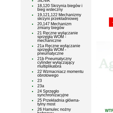
SILNIK
18,120 Skrzynia biegów i
bieg wsteczny
19,121,122 Mechanizmy
skrzyni przekładniowej
20,147 Mechanizm
zmiany biegów
21 Ręczne wyłączanie
sprzęgła WOM -
mechaniczne
21a Ręczne wyłączanie
sprzęgła WOM -
pneumatyczne
21b Pneumatyczny
cylinder wyłączający
multiplikatora
22 Wzmacniacz momentu
obrotowego
23
23a
24 Sprzęgło
synchronizacyjne
25 Przekładnia główna-
tylny most
26 Hamulec nożny
WTR