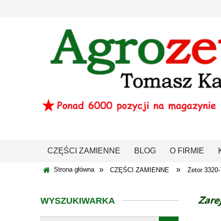
CZĘŚCI ZAMIENNE
BLOG
O FIRMIE
»
»
Strona główna
CZĘŚCI ZAMIENNE
Zetor 332
WYSZUKIWARKA