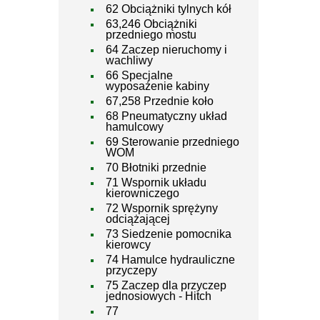
62 Obciążniki tylnych kół
63,246 Obciążniki
przedniego mostu
64 Zaczep nieruchomy i
wachliwy
66 Specjalne
wyposażenie kabiny
67,258 Przednie koło
68 Pneumatyczny układ
hamulcowy
69 Sterowanie przedniego
WOM
70 Błotniki przednie
71 Wspornik układu
kierowniczego
72 Wspornik sprężyny
odciążającej
73 Siedzenie pomocnika
kierowcy
74 Hamulce hydrauliczne
przyczepy
75 Zaczep dla przyczep
jednosiowych - Hitch
77