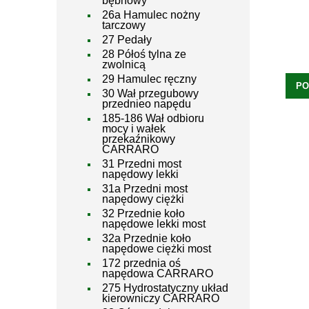
bębnowy
26a Hamulec nożny
tarczowy
27 Pedały
28 Półoś tylna ze
zwolnicą
29 Hamulec ręczny
PO
30 Wał przegubowy
przednieo napędu
185-186 Wał odbioru
mocy i wałek
przekaźnikowy
CARRARO
31 Przedni most
napędowy lekki
31a Przedni most
napędowy ciężki
32 Przednie koło
napędowe lekki most
32a Przednie koło
napędowe ciężki most
172 przednia oś
napędowa CARRARO
275 Hydrostatyczny układ
kierowniczy CARRARO