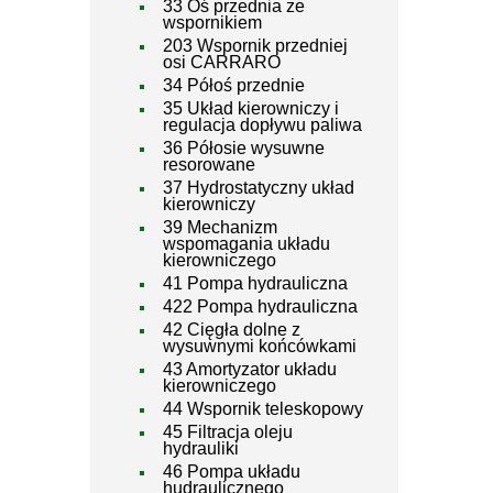
33 Oś przednia ze
wspornikiem
203 Wspornik przedniej
osi CARRARO
34 Półoś przednie
35 Układ kierowniczy i
regulacja dopływu paliwa
36 Półosie wysuwne
resorowane
37 Hydrostatyczny układ
kierowniczy
39 Mechanizm
wspomagania układu
kierowniczego
41 Pompa hydrauliczna
422 Pompa hydrauliczna
42 Cięgła dolne z
wysuwnymi końcówkami
43 Amortyzator układu
kierowniczego
44 Wspornik teleskopowy
45 Filtracja oleju
hydrauliki
46 Pompa układu
hudraulicznego