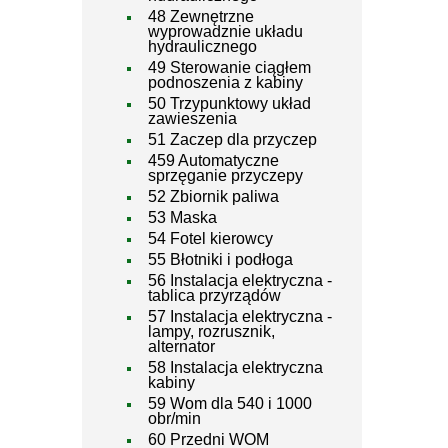
48 Zewnętrzne
wyprowadznie układu
hydraulicznego
49 Sterowanie ciągłem
podnoszenia z kabiny
50 Trzypunktowy układ
zawieszenia
51 Zaczep dla przyczep
459 Automatyczne
sprzęganie przyczepy
52 Zbiornik paliwa
53 Maska
54 Fotel kierowcy
55 Błotniki i podłoga
56 Instalacja elektryczna -
tablica przyrządów
57 Instalacja elektryczna -
lampy, rozrusznik,
alternator
58 Instalacja elektryczna
kabiny
59 Wom dla 540 i 1000
obr/min
60 Przedni WOM