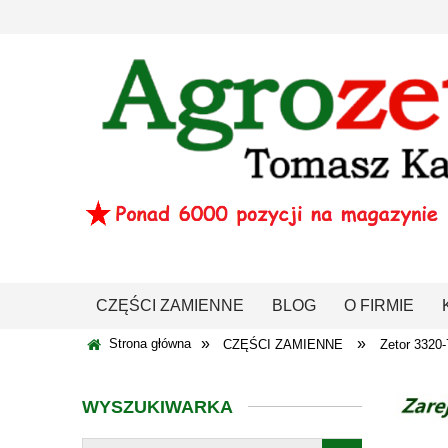
CZĘŚCI ZAMIENNE
BLOG
O FIRMIE
»
»
Strona główna
CZĘŚCI ZAMIENNE
Zetor 332
WYSZUKIWARKA