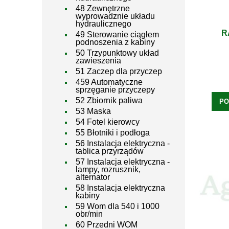
48 Zewnętrzne
wyprowadznie układu
hydraulicznego
R
49 Sterowanie ciągłem
podnoszenia z kabiny
50 Trzypunktowy układ
zawieszenia
51 Zaczep dla przyczep
459 Automatyczne
sprzęganie przyczepy
52 Zbiornik paliwa
PO
53 Maska
54 Fotel kierowcy
55 Błotniki i podłoga
56 Instalacja elektryczna -
tablica przyrządów
57 Instalacja elektryczna -
lampy, rozrusznik,
alternator
58 Instalacja elektryczna
kabiny
59 Wom dla 540 i 1000
obr/min
60 Przedni WOM