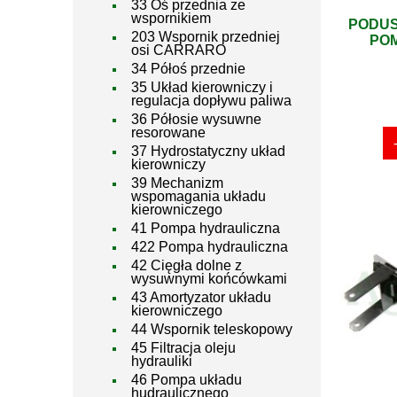
33 Oś przednia ze
wspornikiem
PODUS
203 Wspornik przedniej
POM
osi CARRARO
34 Półoś przednie
35 Układ kierowniczy i
regulacja dopływu paliwa
36 Półosie wysuwne
resorowane
37 Hydrostatyczny układ
kierowniczy
39 Mechanizm
wspomagania układu
kierowniczego
41 Pompa hydrauliczna
422 Pompa hydrauliczna
42 Cięgła dolne z
wysuwnymi końcówkami
43 Amortyzator układu
kierowniczego
44 Wspornik teleskopowy
45 Filtracja oleju
hydrauliki
46 Pompa układu
hudraulicznego