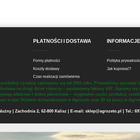
PŁATNOŚCI I DOSTAWA
INFORMACJ
Formy płatności
Polityka prywatnośc
Koszty dostawy
Jak kupować?
Czas realizacji zamówienia
produkcji czeskiej zajmujemy się od 2002 roku.
Prowadzimy sprzedaż d
dostawa na drugi dzień roboczy – wystawiamy faktury VAT.
Staramy się 
ywają właściwe i dobre jakościowo – oryginalne części produkcji czesk
m w tym 24-letnie doświadczenie w Agrozeto oraz 20 lat pracy w Agrom
żny | Zachodnia 2, 62-800 Kalisz | E-mail: sklep@agrozeto.pl | Tel.: 6