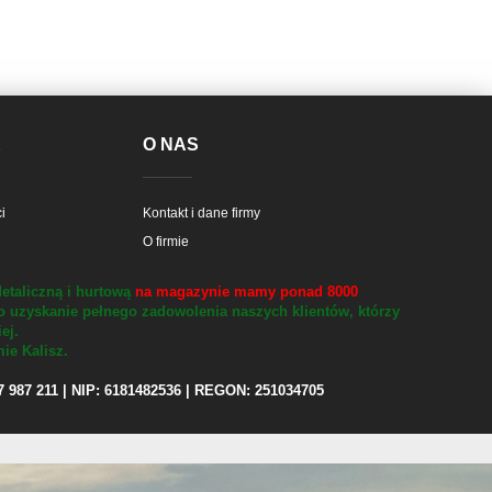
E
O NAS
i
Kontakt i dane firmy
O firmie
etaliczną i hurtową
na magazynie mamy ponad 8000
o uzyskanie pełnego zadowolenia naszych klientów, którzy
iej.
ie Kalisz.
97 987 211 | NIP: 6181482536 | REGON: 251034705