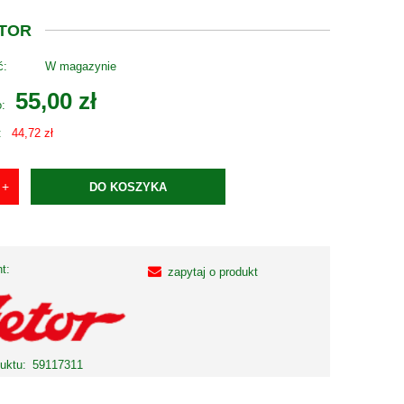
ETOR
ć:
W magazynie
55,00 zł
o:
:
44,72 zł
DO KOSZYKA
t:
zapytaj o produkt
uktu:
59117311