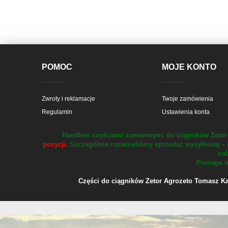
POMOC
MOJE KONTO
Zwroty i reklamacje
Twoje zamówienia
Regulamin
Ustawienia konta
Handlem częściami zamiennymi do ciągników Zetor 
pozycji.
Szczególnie rozwinęliśmy sprzedaż wysyłkową – 
nab
Pomaga na
Części do ciągników Zetor Agrozeto Tomasz Kału