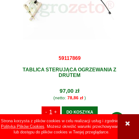
59117869
TABLICA STERUJĄCA OGRZEWANIA Z
DRUTEM
97,00 zł
(netto:
78,86 zł
)
DO KOSZYKA
Strona korzysta z plików cookies w celu realizacji usług i zgodnie z
Polityką Plików Cookies
. Możesz określić warunki przechowywania
lub dostępu do plików cookies w Twojej przeglądarce.