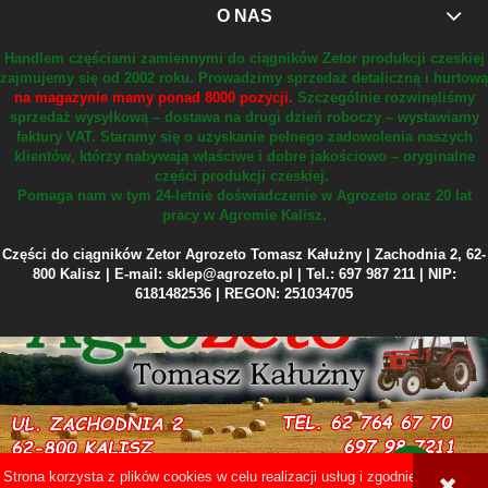
O NAS
Handlem częściami zamiennymi do ciągników Zetor produkcji czeskiej
zajmujemy się od 2002 roku.
Prowadzimy sprzedaż detaliczną i hurtową
na magazynie mamy ponad 8000 pozycji.
Szczególnie rozwinęliśmy
sprzedaż wysyłkową – dostawa na drugi dzień roboczy – wystawiamy
faktury VAT.
Staramy się o uzyskanie pełnego zadowolenia naszych
klientów, którzy nabywają właściwe i dobre jakościowo – oryginalne
części produkcji czeskiej.
Pomaga nam w tym 24-letnie doświadczenie w Agrozeto oraz 20 lat
pracy w Agromie Kalisz.
Części do ciągników Zetor Agrozeto Tomasz Kałużny | Zachodnia 2, 62-
800 Kalisz | E-mail: sklep@agrozeto.pl | Tel.: 697 987 211 | NIP:
6181482536 | REGON: 251034705
Strona korzysta z plików cookies w celu realizacji usług i zgodnie z