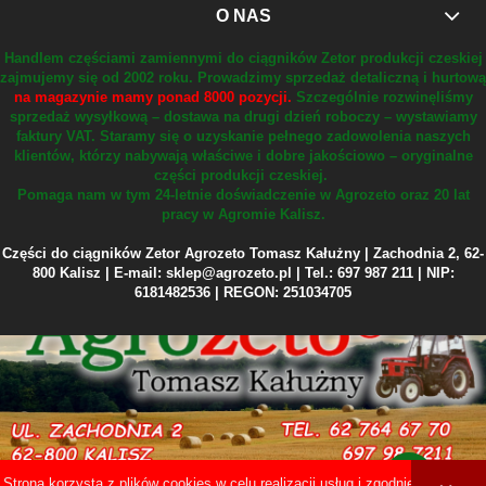
O NAS
Handlem częściami zamiennymi do ciągników Zetor produkcji czeskiej
zajmujemy się od 2002 roku.
Prowadzimy sprzedaż detaliczną i hurtową
na magazynie mamy ponad 8000 pozycji.
Szczególnie rozwinęliśmy
sprzedaż wysyłkową – dostawa na drugi dzień roboczy – wystawiamy
faktury VAT.
Staramy się o uzyskanie pełnego zadowolenia naszych
klientów, którzy nabywają właściwe i dobre jakościowo – oryginalne
części produkcji czeskiej.
Pomaga nam w tym 24-letnie doświadczenie w Agrozeto oraz 20 lat
pracy w Agromie Kalisz.
Części do ciągników Zetor Agrozeto Tomasz Kałużny | Zachodnia 2, 62-
800 Kalisz | E-mail: sklep@agrozeto.pl | Tel.: 697 987 211 | NIP:
6181482536 | REGON: 251034705
Strona korzysta z plików cookies w celu realizacji usług i zgodnie z