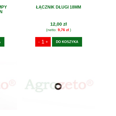
MPY
ŁĄCZNIK DŁUGI 18MM
N
12,00 zł
(netto:
9,76 zł
)
A
DO KOSZYKA