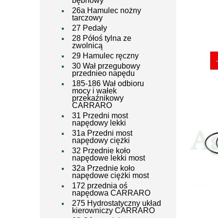
bębnowy
26a Hamulec nożny
tarczowy
27 Pedały
28 Półoś tylna ze
zwolnicą
29 Hamulec ręczny
30 Wał przegubowy
przednieo napędu
185-186 Wał odbioru
mocy i wałek
przekaźnikowy
CARRARO
31 Przedni most
napędowy lekki
31a Przedni most
napędowy ciężki
32 Przednie koło
napędowe lekki most
32a Przednie koło
napędowe ciężki most
172 przednia oś
napędowa CARRARO
275 Hydrostatyczny układ
kierowniczy CARRARO