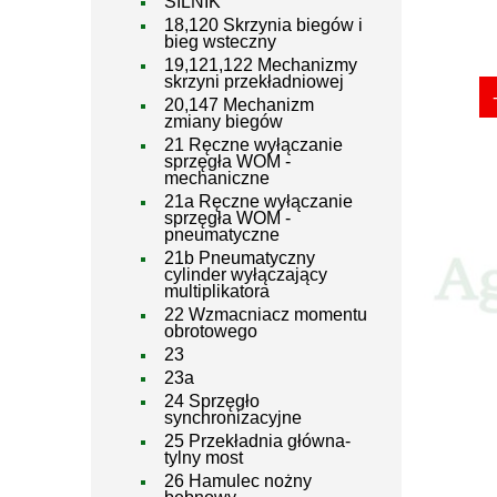
SILNIK
18,120 Skrzynia biegów i
bieg wsteczny
19,121,122 Mechanizmy
skrzyni przekładniowej
20,147 Mechanizm
zmiany biegów
21 Ręczne wyłączanie
sprzęgła WOM -
mechaniczne
21a Ręczne wyłączanie
sprzęgła WOM -
pneumatyczne
21b Pneumatyczny
cylinder wyłączający
multiplikatora
22 Wzmacniacz momentu
obrotowego
23
23a
24 Sprzęgło
synchronizacyjne
25 Przekładnia główna-
tylny most
26 Hamulec nożny