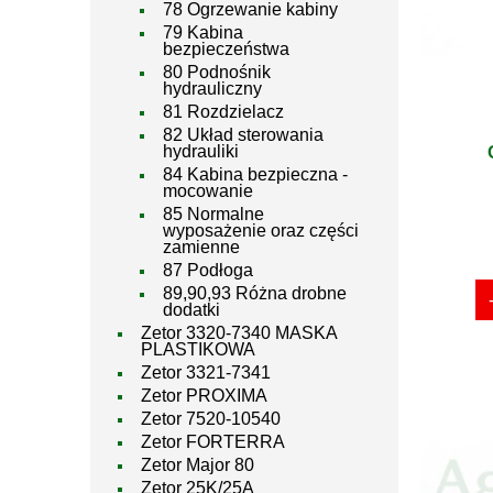
78 Ogrzewanie kabiny
79 Kabina
bezpieczeństwa
80 Podnośnik
hydrauliczny
81 Rozdzielacz
82 Układ sterowania
hydrauliki
84 Kabina bezpieczna -
mocowanie
85 Normalne
wyposażenie oraz części
zamienne
87 Podłoga
89,90,93 Różna drobne
dodatki
Zetor 3320-7340 MASKA
PLASTIKOWA
Zetor 3321-7341
Zetor PROXIMA
Zetor 7520-10540
Zetor FORTERRA
Zetor Major 80
Zetor 25K/25A