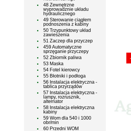
48 Zewnętrzne
wyprowadznie układu
hydraulicznego
49 Sterowanie ciągłem
podnoszenia z kabiny
50 Trzypunktowy układ
zawieszenia
51 Zaczep dla przyczep
459 Automatyczne
sprzęganie przyczepy
52 Zbiornik paliwa
53 Maska
54 Fotel kierowcy
55 Błotniki i podłoga
56 Instalacja elektryczna -
tablica przyrządów
57 Instalacja elektryczna -
lampy, rozrusznik,
alternator
58 Instalacja elektryczna
kabiny
59 Wom dla 540 i 1000
obr/min
60 Przedni WOM