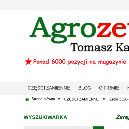
CZĘŚCI ZAMIENNE
BLOG
O FIRMIE
»
»
Strona główna
CZĘŚCI ZAMIENNE
Zetor 332
WYSZUKIWARKA