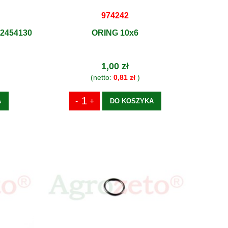
974242
72454130
ORING 10x6
1,00 zł
(netto:
0,81 zł
)
A
DO KOSZYKA