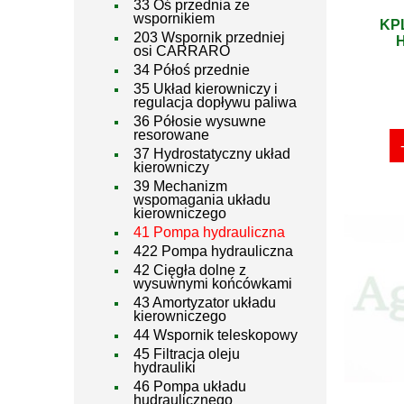
33 Oś przednia ze
wspornikiem
KP
203 Wspornik przedniej
osi CARRARO
34 Półoś przednie
35 Układ kierowniczy i
regulacja dopływu paliwa
36 Półosie wysuwne
resorowane
37 Hydrostatyczny układ
kierowniczy
39 Mechanizm
wspomagania układu
kierowniczego
41 Pompa hydrauliczna
422 Pompa hydrauliczna
42 Cięgła dolne z
wysuwnymi końcówkami
43 Amortyzator układu
kierowniczego
44 Wspornik teleskopowy
45 Filtracja oleju
hydrauliki
46 Pompa układu
hudraulicznego