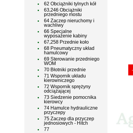
62 Obciążniki tylnych kół
63,246 Obciążniki
przedniego mostu
64 Zaczep nieruchomy i
wachliwy
66 Specjalne
wyposażenie kabiny
67,258 Przednie koło
68 Pneumatyczny układ
hamulcowy
69 Sterowanie przedniego
WOM
70 Błotniki przednie
71 Wspornik układu
kierowniczego
72 Wspornik sprężyny
odciążającej
73 Siedzenie pomocnika
kierowcy
74 Hamulce hydrauliczne
przyczepy
75 Zaczep dla przyczep
jednosiowych - Hitch
77