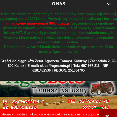
O NAS
Handlem częściami zamiennymi do ciągników Zetor produkcji czeskiej
zajmujemy się od 2002 roku.
Prowadzimy sprzedaż detaliczną i hurtową
na magazynie mamy ponad 8000 pozycji.
Szczególnie rozwinęliśmy
sprzedaż wysyłkową – dostawa na drugi dzień roboczy – wystawiamy
faktury VAT.
Staramy się o uzyskanie pełnego zadowolenia naszych
klientów, którzy nabywają właściwe i dobre jakościowo – oryginalne
części produkcji czeskiej.
Pomaga nam w tym 24-letnie doświadczenie w Agrozeto oraz 20 lat
pracy w Agromie Kalisz.
Części do ciągników Zetor Agrozeto Tomasz Kałużny | Zachodnia 2, 62-
800 Kalisz | E-mail: sklep@agrozeto.pl | Tel.: 697 987 211 | NIP:
6181482536 | REGON: 251034705
Strona korzysta z plików cookies w celu realizacji usług i zgodnie z