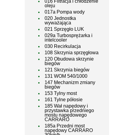
016 Filtracja i chłodzenie
oleju
017a Pompa wody
020 Jednostka
wyważająca
021 Sprzęgło LUK
029a Turbosprężarka i
intelcooler
030 Recirkulacja
108 Skrzynia sprzęgłowa
120 Obudowa skrzynie
biegów
121 Skrzynia biegów
131 WOM 540/1000
147 Mechanizm zmiany
biegów
153 Tylny most
161 Tylne półosie
185 Wał napędowy i
przystawka przedniego
mostu napędowego
CARRARO
185a Przedni most
napędowy CARRARO
30km/h