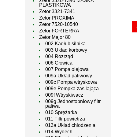
Zetor 3320-7340 MASKA
PLASTIKOWA
Zetor 3321-7341
Zetor PROXIMA
Zetor 7520-10540
Zetor FORTERRA
Zetor Major 80
002 Kadłub silnika
003 Układ korbowy
004 Rozrząd
006 Głowica
007 Pompa olejowa
009a Układ paliwowy
009c Pompa wtryskowa
009e Pompka zasilająca
009f Wtryskiwacz
009g Jednostopniowy filtr
paliwa
010 Sprężarka
011 Filtr powietrza
013a Układ chłodzenia
014 Wydech