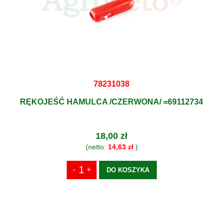
78231038
RĘKOJEŚĆ HAMULCA /CZERWONA/ =69112734
18,00 zł
(netto:
14,63 zł
)
DO KOSZYKA