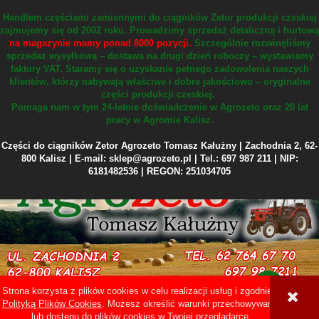
Handlem częściami zamiennymi do ciągników Zetor produkcji czeskiej
zajmujemy się od 2002 roku.
Prowadzimy sprzedaż detaliczną i hurtową
na magazynie mamy ponad 8000 pozycji.
Szczególnie rozwinęliśmy
sprzedaż wysyłkową – dostawa na drugi dzień roboczy – wystawiamy
faktury VAT.
Staramy się o uzyskanie pełnego zadowolenia naszych
klientów, którzy nabywają właściwe i dobre jakościowo – oryginalne
części produkcji czeskiej.
Pomaga nam w tym 24-letnie doświadczenie w Agrozeto oraz 20 lat
pracy w Agromie Kalisz.
Części do ciągników Zetor Agrozeto Tomasz Kałużny | Zachodnia 2, 62-
800 Kalisz | E-mail: sklep@agrozeto.pl | Tel.: 697 987 211 | NIP:
6181482536 | REGON: 251034705
Strona korzysta z plików cookies w celu realizacji usług i zgodnie z
Sklep internetowy Shoper Premium
Polityką Plików Cookies
. Możesz określić warunki przechowywania
lub dostępu do plików cookies w Twojej przeglądarce.