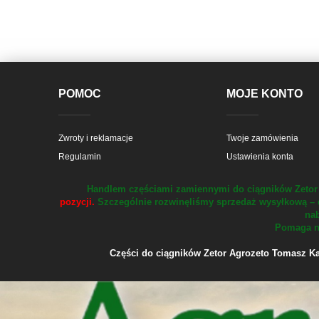
POMOC
MOJE KONTO
Zwroty i reklamacje
Twoje zamówienia
Regulamin
Ustawienia konta
Handlem częściami zamiennymi do ciągników Zetor 
pozycji.
Szczególnie rozwinęliśmy sprzedaż wysyłkową – 
nab
Pomaga na
Części do ciągników Zetor Agrozeto Tomasz Kału