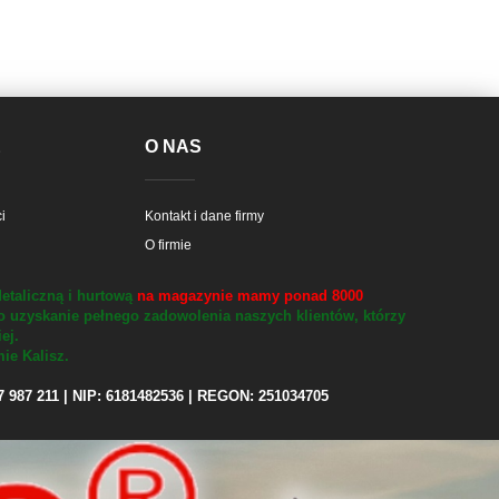
E
O NAS
i
Kontakt i dane firmy
O firmie
etaliczną i hurtową
na magazynie mamy ponad 8000
o uzyskanie pełnego zadowolenia naszych klientów, którzy
iej.
ie Kalisz.
97 987 211 | NIP: 6181482536 | REGON: 251034705