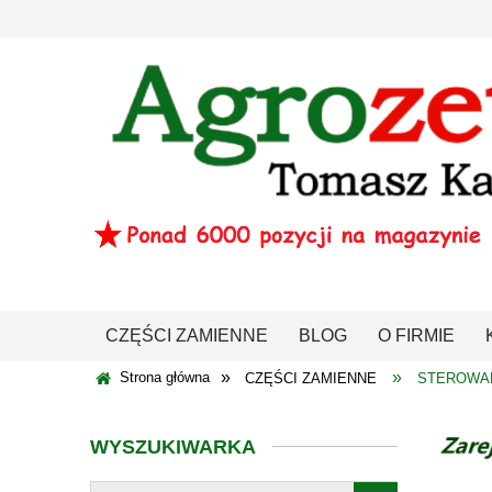
CZĘŚCI ZAMIENNE
BLOG
O FIRMIE
»
»
Strona główna
CZĘŚCI ZAMIENNE
STEROWAN
WYSZUKIWARKA