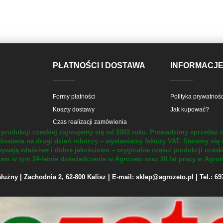
PŁATNOŚCI I DOSTAWA
INFORMACJ
Formy płatności
Polityka prywatnośc
Koszty dostawy
Jak kupować?
Czas realizacji zamówienia
produkcji czeskiej zajmujemy się od 2002 roku.
Prowadzimy sprzedaż d
dostawa na drugi dzień roboczy – wystawiamy faktury VAT.
Staramy się 
ywają właściwe i dobre jakościowo – oryginalne części produkcji czesk
m w tym 24-letnie doświadczenie w Agrozeto oraz 20 lat pracy w Agrom
żny | Zachodnia 2, 62-800 Kalisz | E-mail: sklep@agrozeto.pl | Tel.: 6