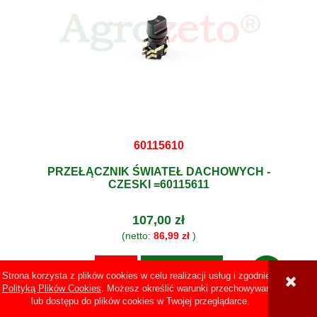
60115610
PRZEŁĄCZNIK ŚWIATEŁ DACHOWYCH -
CZESKI =60115611
107,00 zł
(netto:
86,99 zł
)
DO KOSZYKA
Strona korzysta z plików cookies w celu realizacji usług i zgodnie z
Polityką Plików Cookies
. Możesz określić warunki przechowywania
lub dostępu do plików cookies w Twojej przeglądarce.