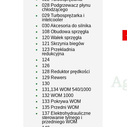
028 Podgrzewacz płynu
chłodzącego
029 Turbosprężarka i
intelcooler
030 Akcesoria do silnika
108 Obudowa sprzęgła
120 Wałek sprzęgła
121 Skrzynia biegów
123 Przekładnia
redukcyjna
124
126
128 Reduktor prędkości
129 Rewers
130
131,134 WOM 540/1000
132 WOM 1000
133 Pokrywa WOM
135 Przedni WOM
137 Elektrohydrauliczne
sterowanie tylnego i
przedniego WOM