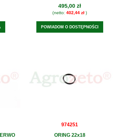
495,00 zł
(netto:
402,44 zł
)
A
POWIADOM O DOSTĘPNOŚCI
974251
SERWO
ORING 22x18