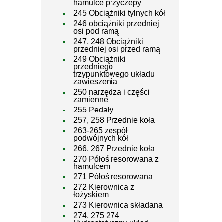
hamulce przyczepy
245 Obciążniki tylnych kół
246 obciążniki przedniej
osi pod ramą
247, 248 Obciążniki
przedniej osi przed ramą
249 Obciążniki
przedniego
trzypunktowego układu
zawieszenia
250 narzędza i części
zamienne
255 Pedały
257, 258 Przednie koła
263-265 zespół
podwójnych kół
266, 267 Przednie koła
270 Półoś resorowana z
hamulcem
271 Półoś resorowana
272 Kierownica z
łożyskiem
273 Kierownica składana
274, 275 274