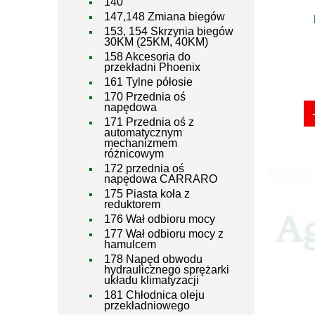
140
147,148 Zmiana biegów
153, 154 Skrzynia biegów
30KM (25KM, 40KM)
158 Akcesoria do
przekładni Phoenix
161 Tylne półosie
170 Przednia oś
napędowa
171 Przednia oś z
automatycznym
mechanizmem
różnicowym
172 przednia oś
napędowa CARRARO
175 Piasta koła z
reduktorem
176 Wał odbioru mocy
177 Wał odbioru mocy z
hamulcem
178 Napęd obwodu
hydraulicznego sprężarki
układu klimatyzacji
181 Chłodnica oleju
przekładniowego