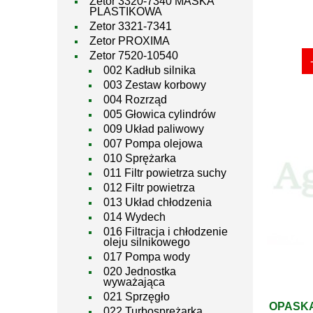
Zetor 3320-7340 MASKA
PLASTIKOWA
Zetor 3321-7341
Zetor PROXIMA
Zetor 7520-10540
002 Kadłub silnika
003 Zestaw korbowy
004 Rozrząd
005 Głowica cylindrów
009 Układ paliwowy
007 Pompa olejowa
010 Sprężarka
011 Filtr powietrza suchy
012 Filtr powietrza
013 Układ chłodzenia
014 Wydech
016 Filtracja i chłodzenie
oleju silnikowego
017 Pompa wody
020 Jednostka
wyważająca
021 Sprzęgło
OPASKA
022 Turbosprężarka