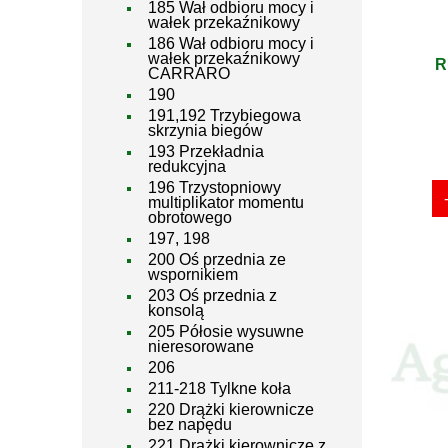
185 Wał odbioru mocy i
wałek przekaźnikowy
186 Wał odbioru mocy i
wałek przekaźnikowy
R
CARRARO
190
191,192 Trzybiegowa
skrzynia biegów
193 Przekładnia
redukcyjna
196 Trzystopniowy
multiplikator momentu
obrotowego
197, 198
200 Oś przednia ze
wspornikiem
203 Oś przednia z
konsolą
205 Półosie wysuwne
nieresorowane
206
211-218 Tylkne koła
220 Drążki kierownicze
bez napędu
221 Drążki kierownicze z