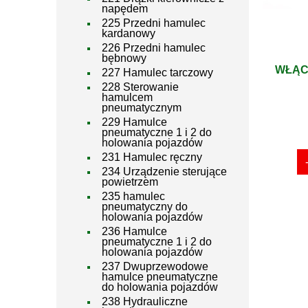
napędem
225 Przedni hamulec
kardanowy
226 Przedni hamulec
bębnowy
WŁĄC
227 Hamulec tarczowy
228 Sterowanie
hamulcem
pneumatycznym
229 Hamulce
pneumatyczne 1 i 2 do
holowania pojazdów
231 Hamulec ręczny
234 Urządzenie sterujące
powietrzem
235 hamulec
pneumatyczny do
holowania pojazdów
236 Hamulce
pneumatyczne 1 i 2 do
holowania pojazdów
237 Dwuprzewodowe
hamulce pneumatyczne
do holowania pojazdów
238 Hydrauliczne