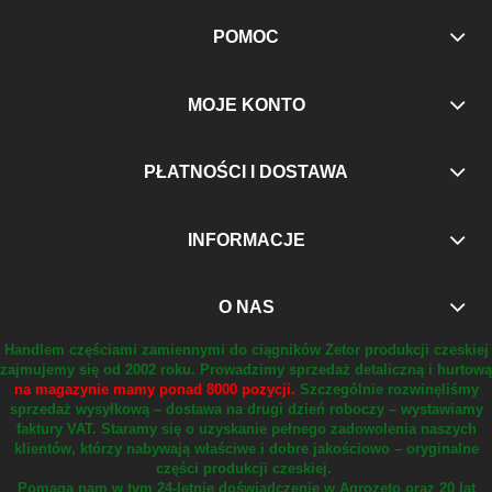
POMOC
MOJE KONTO
PŁATNOŚCI I DOSTAWA
INFORMACJE
O NAS
Handlem częściami zamiennymi do ciągników Zetor produkcji czeskiej
zajmujemy się od 2002 roku.
Prowadzimy sprzedaż detaliczną i hurtową
na magazynie mamy ponad 8000 pozycji.
Szczególnie rozwinęliśmy
sprzedaż wysyłkową – dostawa na drugi dzień roboczy – wystawiamy
faktury VAT.
Staramy się o uzyskanie pełnego zadowolenia naszych
klientów, którzy nabywają właściwe i dobre jakościowo – oryginalne
części produkcji czeskiej.
Pomaga nam w tym 24-letnie doświadczenie w Agrozeto oraz 20 lat