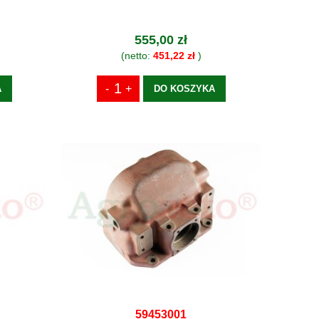
555,00 zł
(netto:
451,22 zł
)
A
DO KOSZYKA
59453001