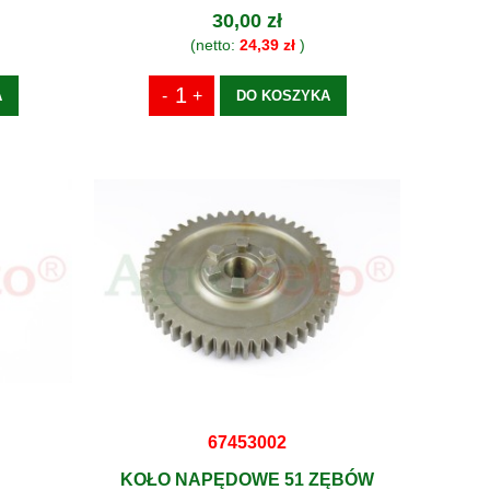
30,00 zł
(netto:
24,39 zł
)
A
DO KOSZYKA
67453002
KOŁO NAPĘDOWE 51 ZĘBÓW