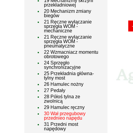
19 Mechanizmy skrzyni
przekładniowej
20 Mechanizm zmiany
biegów
21 Ręczne wyłączanie
sprzęgła WOM -
mechaniczne
21 Ręczne wyłączanie
sprzęgła WOM -
pneumatyczne
22 Wzmacniacz momentu
obrotowego
24 Sprzęgło
synchronizacyjne
25 Przekładnia główna-
tylny most
26 Hamulec nożny
27 Pedały
28 Półoś tylna ze
zwolnicą
29 Hamulec ręczny
30 Wał przegubowy
przednieo napędu
31 Przedni most
napędowy