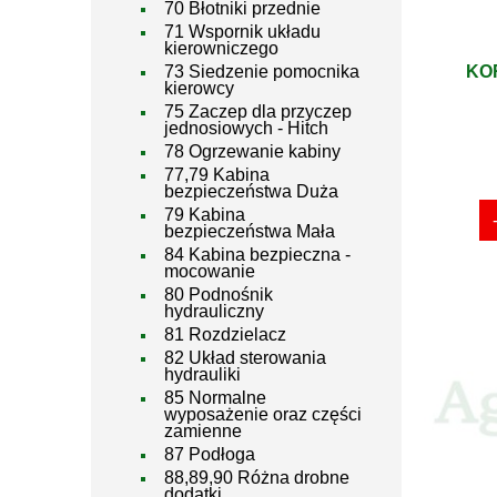
70 Błotniki przednie
71 Wspornik układu
kierowniczego
KO
73 Siedzenie pomocnika
kierowcy
75 Zaczep dla przyczep
jednosiowych - Hitch
78 Ogrzewanie kabiny
77,79 Kabina
bezpieczeństwa Duża
79 Kabina
bezpieczeństwa Mała
84 Kabina bezpieczna -
mocowanie
80 Podnośnik
hydrauliczny
81 Rozdzielacz
82 Układ sterowania
hydrauliki
85 Normalne
wyposażenie oraz części
zamienne
87 Podłoga
88,89,90 Różna drobne
dodatki