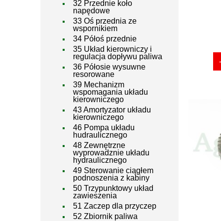
32 Przednie koło
napędowe
33 Oś przednia ze
wspornikiem
34 Półoś przednie
35 Układ kierowniczy i
regulacja dopływu paliwa
36 Półosie wysuwne
resorowane
39 Mechanizm
wspomagania układu
kierowniczego
43 Amortyzator układu
kierowniczego
46 Pompa układu
hudraulicznego
48 Zewnętrzne
wyprowadznie układu
hydraulicznego
49 Sterowanie ciągłem
podnoszenia z kabiny
50 Trzypunktowy układ
zawieszenia
51 Zaczep dla przyczep
52 Zbiornik paliwa