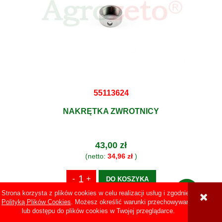
55113624
NAKRĘTKA ZWROTNICY
43,00 zł
(netto:
34,96 zł
)
DO KOSZYKA
Strona korzysta z plików cookies w celu realizacji usług i zgodnie z
Polityką Plików Cookies
. Możesz określić warunki przechowywania
lub dostępu do plików cookies w Twojej przeglądarce.