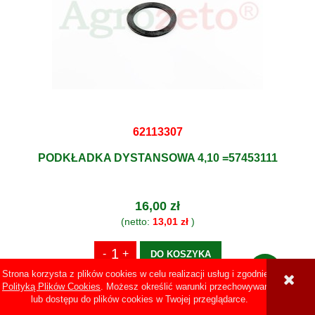
62113307
PODKŁADKA DYSTANSOWA 4,10 =57453111
16,00 zł
(netto:
13,01 zł
)
DO KOSZYKA
Strona korzysta z plików cookies w celu realizacji usług i zgodnie z
Polityką Plików Cookies
. Możesz określić warunki przechowywania
lub dostępu do plików cookies w Twojej przeglądarce.