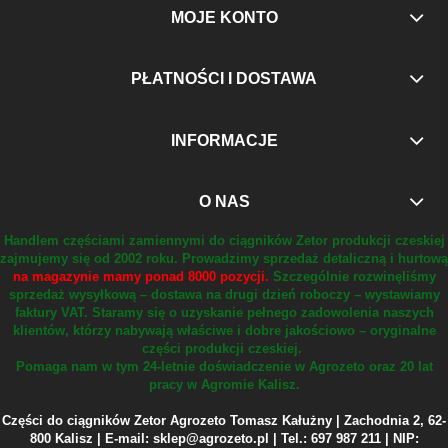
MOJE KONTO
PŁATNOŚCI I DOSTAWA
INFORMACJE
O NAS
Handlem częściami zamiennymi do ciągników Zetor produkcji czeskiej
zajmujemy się od 2002 roku.
Prowadzimy sprzedaż detaliczną i hurtową
na magazynie mamy ponad 8000 pozycji.
Szczególnie rozwinęliśmy
sprzedaż wysyłkową – dostawa na drugi dzień roboczy – wystawiamy
faktury VAT.
Staramy się o uzyskanie pełnego zadowolenia naszych
klientów, którzy nabywają właściwe i dobre jakościowo – oryginalne
części produkcji czeskiej.
Pomaga nam w tym 24-letnie doświadczenie w Agrozeto oraz 20 lat
pracy w Agromie Kalisz.
Części do ciągników Zetor Agrozeto Tomasz Kałużny | Zachodnia 2, 62-
800 Kalisz | E-mail: sklep@agrozeto.pl | Tel.: 697 987 211 | NIP: