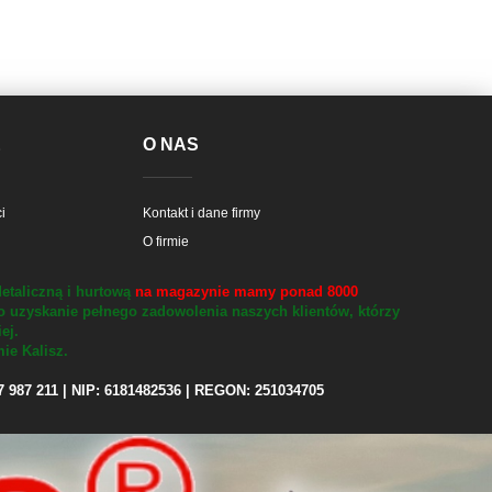
E
O NAS
i
Kontakt i dane firmy
O firmie
etaliczną i hurtową
na magazynie mamy ponad 8000
o uzyskanie pełnego zadowolenia naszych klientów, którzy
iej.
ie Kalisz.
97 987 211 | NIP: 6181482536 | REGON: 251034705