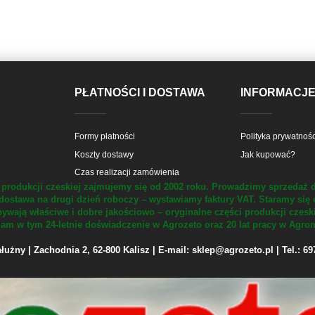
PŁATNOŚCI I DOSTAWA
INFORMACJ
Formy płatności
Polityka prywatnośc
Koszty dostawy
Jak kupować?
Czas realizacji zamówienia
produkcji czeskiej zajmujemy się od 2002 roku.
Prowadzimy sprzedaż d
dostawa na drugi dzień roboczy – wystawiamy faktury VAT.
Staramy się 
ywają właściwe i dobre jakościowo – oryginalne części produkcji czesk
m w tym 24-letnie doświadczenie w Agrozeto oraz 20 lat pracy w Agrom
żny | Zachodnia 2, 62-800 Kalisz | E-mail: sklep@agrozeto.pl | Tel.: 6