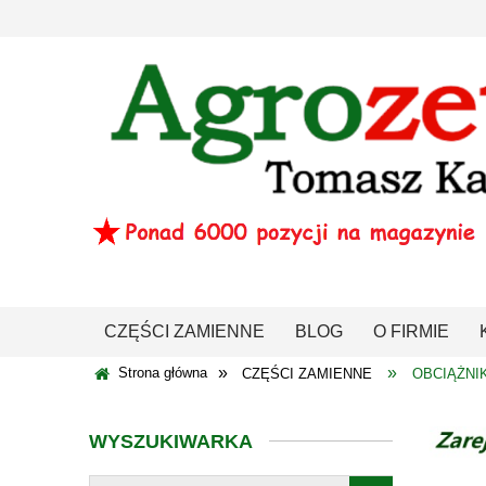
CZĘŚCI ZAMIENNE
BLOG
O FIRMIE
»
»
Strona główna
CZĘŚCI ZAMIENNE
OBCIĄŻNIK
WYSZUKIWARKA