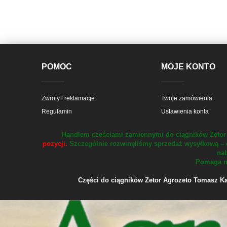
POMOC
MOJE KONTO
Zwroty i reklamacje
Twoje zamówienia
Regulamin
Ustawienia konta
Handlem częściami zamiennymi do ciągników Zetor 
pozycji.
Szczególnie rozwinęliśmy sprzedaż wysyłkową – 
nab
Pomaga na
Części do ciągników Zetor Agrozeto Tomasz Kału