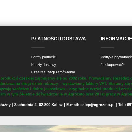
PŁATNOŚCI I DOSTAWA
INFORMACJ
Formy płatności
Polityka prywatnośc
Koszty dostawy
Jak kupować?
Czas realizacji zamówienia
produkcji czeskiej zajmujemy się od 2002 roku.
Prowadzimy sprzedaż d
dostawa na drugi dzień roboczy – wystawiamy faktury VAT.
Staramy się 
ywają właściwe i dobre jakościowo – oryginalne części produkcji czesk
m w tym 24-letnie doświadczenie w Agrozeto oraz 20 lat pracy w Agrom
żny | Zachodnia 2, 62-800 Kalisz | E-mail: sklep@agrozeto.pl | Tel.: 6