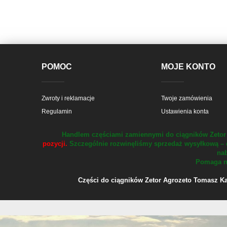
POMOC
MOJE KONTO
Zwroty i reklamacje
Twoje zamówienia
Regulamin
Ustawienia konta
Handlem częściami zamiennymi do ciągników Zetor 
pozycji.
Szczególnie rozwinęliśmy sprzedaż wysyłkową – 
nab
Pomaga na
Części do ciągników Zetor Agrozeto Tomasz Kału