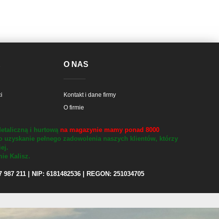
E
O NAS
i
Kontakt i dane firmy
O firmie
etaliczną i hurtową
na magazynie mamy ponad 8000
o uzyskanie pełnego zadowolenia naszych klientów, którzy
iej.
ie Kalisz.
97 987 211 | NIP: 6181482536 | REGON: 251034705