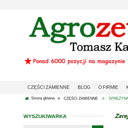
CZĘŚCI ZAMIENNE
BLOG
O FIRMIE
»
»
Strona główna
CZĘŚCI ZAMIENNE
SPRĘŻYN
WYSZUKIWARKA