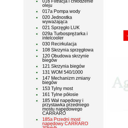
016 Filtracja i chłodzenie
oleju
017a Pompa wody
020 Jednostka
wyważająca
021 Sprzęgło LUK
029a Turbosprężarka i
intelcooler
030 Recirkulacja
108 Skrzynia sprzęgłowa
120 Obudowa skrzynie
biegów
121 Skrzynia biegów
131 WOM 540/1000
147 Mechanizm zmiany
biegów
153 Tylny most
161 Tylne półosie
185 Wał napędowy i
przystawka przedniego
mostu napędowego
CARRARO
185a Przedni most
napędowy CARRARO
30km/h