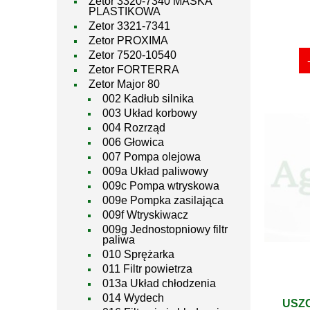
Zetor 3320-7340 MASKA
PLASTIKOWA
Zetor 3321-7341
Zetor PROXIMA
Zetor 7520-10540
Zetor FORTERRA
Zetor Major 80
002 Kadłub silnika
003 Układ korbowy
004 Rozrząd
006 Głowica
007 Pompa olejowa
009a Układ paliwowy
009c Pompa wtryskowa
009e Pompka zasilająca
009f Wtryskiwacz
009g Jednostopniowy filtr
paliwa
010 Sprężarka
011 Filtr powietrza
013a Układ chłodzenia
014 Wydech
USZC