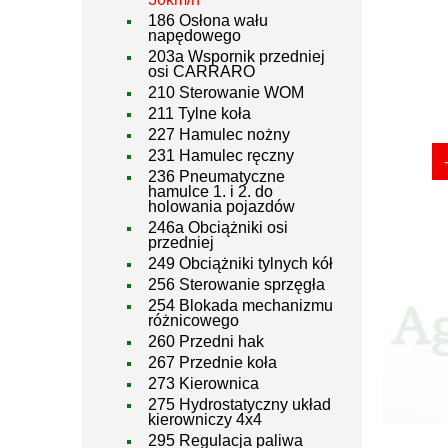
186 Osłona wału
napędowego
203a Wspornik przedniej
osi CARRARO
210 Sterowanie WOM
211 Tylne koła
227 Hamulec nożny
231 Hamulec ręczny
236 Pneumatyczne
hamulce 1. i 2. do
holowania pojazdów
246a Obciążniki osi
przedniej
249 Obciążniki tylnych kół
256 Sterowanie sprzęgła
254 Blokada mechanizmu
różnicowego
260 Przedni hak
267 Przednie koła
273 Kierownica
275 Hydrostatyczny układ
kierowniczy 4x4
295 Regulacja paliwa