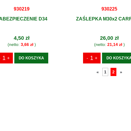
930219
930225
ABEZPIECZENIE D34
ZAŚLEPKA M30x2 CAR
4,50 zł
26,00 zł
(netto:
3,66 zł
)
(netto:
21,14 zł
)
DO KOSZYKA
DO KOSZYK
1
2
«
»