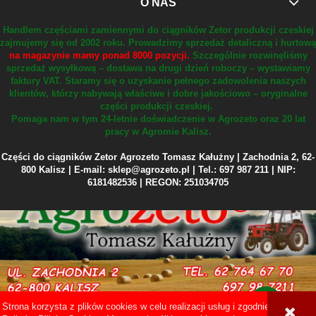
O NAS
Handlem częściami zamiennymi do ciągników Zetor produkcji czeskiej
zajmujemy się od 2002 roku.
Prowadzimy sprzedaż detaliczną i hurtową
na magazynie mamy ponad 8000 pozycji.
Szczególnie rozwinęliśmy
sprzedaż wysyłkową – dostawa na drugi dzień roboczy – wystawiamy
faktury VAT.
Staramy się o uzyskanie pełnego zadowolenia naszych
klientów, którzy nabywają właściwe i dobre jakościowo – oryginalne
części produkcji czeskiej.
Pomaga nam w tym 24-letnie doświadczenie w Agrozeto oraz 20 lat
pracy w Agromie Kalisz.
Części do ciągników Zetor Agrozeto Tomasz Kałużny | Zachodnia 2, 62-
800 Kalisz | E-mail: sklep@agrozeto.pl | Tel.: 697 987 211 | NIP:
6181482536 | REGON: 251034705
Strona korzysta z plików cookies w celu realizacji usług i zgodnie z
Sklep internetowy Shoper Premium