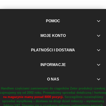
POMOC
MOJE KONTO
PŁATNOŚCI I DOSTAWA
INFORMACJE
O NAS
Handlem częściami zamiennymi do ciągników Zetor produkcji czeskiej
zajmujemy się od 2002 roku.
Prowadzimy sprzedaż detaliczną i hurtową
na magazynie mamy ponad 8000 pozycji.
Szczególnie rozwinęliśmy
sprzedaż wysyłkową – dostawa na drugi dzień roboczy – wystawiamy
faktury VAT.
Staramy się o uzyskanie pełnego zadowolenia naszych