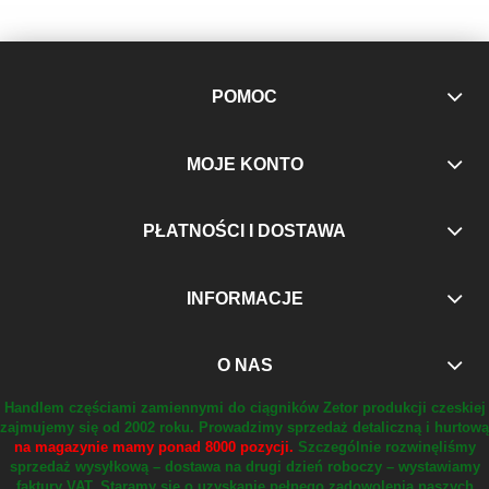
POMOC
MOJE KONTO
PŁATNOŚCI I DOSTAWA
INFORMACJE
O NAS
Handlem częściami zamiennymi do ciągników Zetor produkcji czeskiej
zajmujemy się od 2002 roku.
Prowadzimy sprzedaż detaliczną i hurtową
na magazynie mamy ponad 8000 pozycji.
Szczególnie rozwinęliśmy
sprzedaż wysyłkową – dostawa na drugi dzień roboczy – wystawiamy
faktury VAT.
Staramy się o uzyskanie pełnego zadowolenia naszych