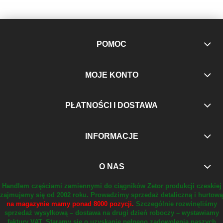
POMOC
MOJE KONTO
PŁATNOŚCI I DOSTAWA
INFORMACJE
O NAS
Handlem częściami zamiennymi do ciągników Zetor produkcji czeskiej
zajmujemy się od 2002 roku.
Prowadzimy sprzedaż detaliczną i hurtową
na magazynie mamy ponad 8000 pozycji.
Szczególnie rozwinęliśmy
sprzedaż wysyłkową – dostawa na drugi dzień roboczy – wystawiamy
faktury VAT.
Staramy się o uzyskanie pełnego zadowolenia naszych