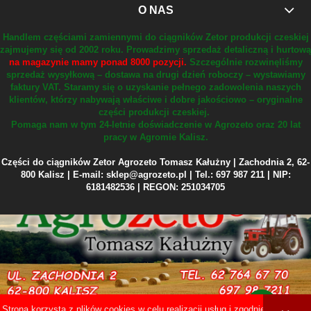
O NAS
Handlem częściami zamiennymi do ciągników Zetor produkcji czeskiej
zajmujemy się od 2002 roku.
Prowadzimy sprzedaż detaliczną i hurtową
na magazynie mamy ponad 8000 pozycji.
Szczególnie rozwinęliśmy
sprzedaż wysyłkową – dostawa na drugi dzień roboczy – wystawiamy
faktury VAT.
Staramy się o uzyskanie pełnego zadowolenia naszych
klientów, którzy nabywają właściwe i dobre jakościowo – oryginalne
części produkcji czeskiej.
Pomaga nam w tym 24-letnie doświadczenie w Agrozeto oraz 20 lat
pracy w Agromie Kalisz.
Części do ciągników Zetor Agrozeto Tomasz Kałużny | Zachodnia 2, 62-
800 Kalisz | E-mail: sklep@agrozeto.pl | Tel.: 697 987 211 | NIP:
6181482536 | REGON: 251034705
Strona korzysta z plików cookies w celu realizacji usług i zgodnie z