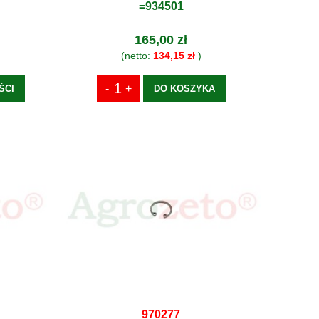
=934501
165,00 zł
(netto:
134,15 zł
)
ŚCI
DO KOSZYKA
970277