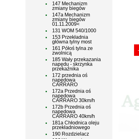
147 Mechanizm
zmiany biegów
147a Mechanizm
zmiany biegów
01.11.2009<
131 WOM 540/1000
153 Przekładnia
główna tylny most
161 Półoś tylna ze
zwolnicą
185 Wały przekazania
napędu - skrzynka
przekaźnika
172 przednia oś
napędowa
CARRARO
172a Przednia oś
napędowa
CARRARO 30km/h
172b Przednia oś
napędowa
CARRARO 40km/h
181a Chłodnica oleju
przekładniowego
190 Rozdzielacz