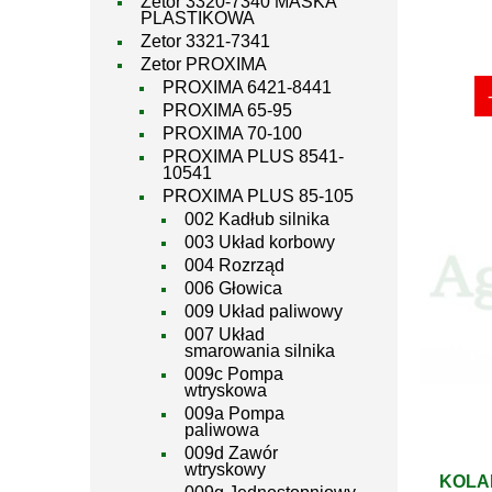
Zetor 3320-7340 MASKA
PLASTIKOWA
Zetor 3321-7341
Zetor PROXIMA
PROXIMA 6421-8441
PROXIMA 65-95
PROXIMA 70-100
PROXIMA PLUS 8541-
10541
PROXIMA PLUS 85-105
002 Kadłub silnika
003 Układ korbowy
004 Rozrząd
006 Głowica
009 Układ paliwowy
007 Układ
smarowania silnika
009c Pompa
wtryskowa
009a Pompa
paliwowa
009d Zawór
wtryskowy
KOLA