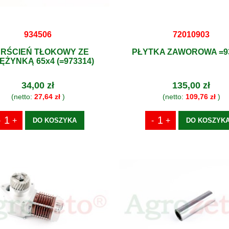
934506
72010903
ERŚCIEŃ TŁOKOWY ZE
PŁYTKA ZAWOROWA =9
ĘŻYNKĄ 65x4 (=973314)
34,00 zł
135,00 zł
(netto:
27,64 zł
)
(netto:
109,76 zł
)
DO KOSZYKA
DO KOSZYK