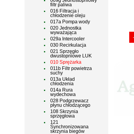
009g Jednostopniowy
filtr paliwa
016 Filtracja i
chłodzenie oleju
017a Pompa wody
020 Jednostka
wyważająca
029a Intercooler
030 Recirkulacja
021 Sprzęgło
dwustopniowe LUK
010 Sprężarka
011b Filtr powietrza
suchy
013a Układ
chłodzenia
014a Rura
wydechowa
028 Podgrzewacz
płynu chłodzącego
108 Skrzynia
sprzęgłowa
121
Synchronizowana
skrzynia biegów