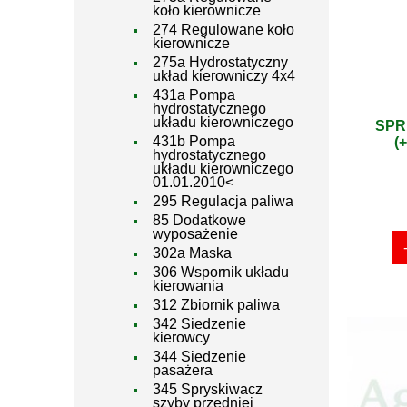
koło kierownicze
274 Regulowane koło
kierownicze
275a Hydrostatyczny
układ kierowniczy 4x4
431a Pompa
hydrostatycznego
układu kierowniczego
SPR
431b Pompa
(
hydrostatycznego
układu kierowniczego
01.01.2010<
295 Regulacja paliwa
85 Dodatkowe
wyposażenie
302a Maska
306 Wspornik układu
kierowania
312 Zbiornik paliwa
342 Siedzenie
kierowcy
344 Siedzenie
pasażera
345 Spryskiwacz
szyby przedniej