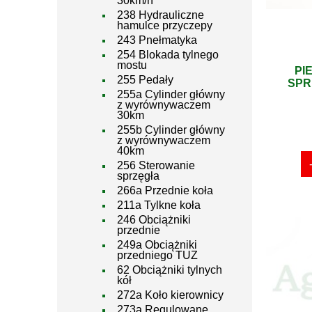
30km/h
238 Hydrauliczne
hamulce przyczepy
243 Pnełmatyka
254 Blokada tylnego
mostu
PI
255 Pedały
SPR
255a Cylinder główny
z wyrównywaczem
30km
255b Cylinder główny
z wyrównywaczem
40km
256 Sterowanie
sprzęgła
266a Przednie koła
211a Tylkne koła
246 Obciążniki
przednie
249a Obciążniki
przedniego TUZ
62 Obciążniki tylnych
kół
272a Koło kierownicy
273a Regulowane