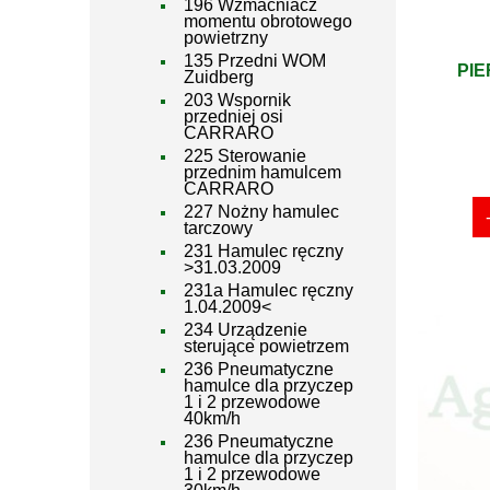
196 Wzmacniacz
momentu obrotowego
powietrzny
135 Przedni WOM
PIE
Zuidberg
203 Wspornik
przedniej osi
CARRARO
225 Sterowanie
przednim hamulcem
CARRARO
227 Nożny hamulec
tarczowy
231 Hamulec ręczny
>31.03.2009
231a Hamulec ręczny
1.04.2009<
234 Urządzenie
sterujące powietrzem
236 Pneumatyczne
hamulce dla przyczep
1 i 2 przewodowe
40km/h
236 Pneumatyczne
hamulce dla przyczep
1 i 2 przewodowe