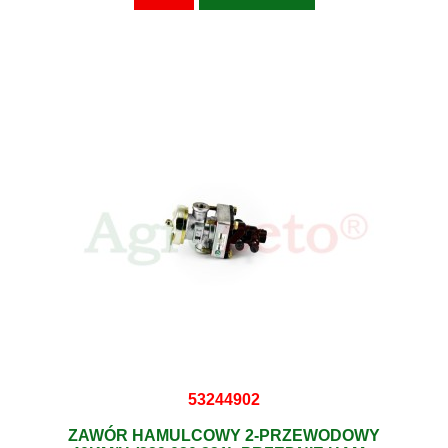
53244902
ZAWÓR HAMULCOWY 2-PRZEWODOWY