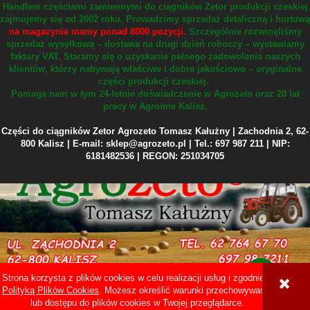
Handlem częściami zamiennymi do ciągników Zetor produkcji czeskiej
zajmujemy się od 2002 roku.
Prowadzimy sprzedaż detaliczną i hurtową
na magazynie mamy ponad 8000 pozycji.
Szczególnie rozwinęliśmy
sprzedaż wysyłkową – dostawa na drugi dzień roboczy – wystawiamy
faktury VAT.
Staramy się o uzyskanie pełnego zadowolenia naszych
klientów, którzy nabywają właściwe i dobre jakościowo – oryginalne
części produkcji czeskiej.
Pomaga nam w tym 24-letnie doświadczenie w Agrozeto oraz 20 lat
pracy w Agromie Kalisz.
Części do ciągników Zetor Agrozeto Tomasz Kałużny | Zachodnia 2, 62-
800 Kalisz | E-mail: sklep@agrozeto.pl | Tel.: 697 987 211 | NIP:
6181482536 | REGON: 251034705
Strona korzysta z plików cookies w celu realizacji usług i zgodnie z
Sklep internetowy Shoper Premium
Polityką Plików Cookies
. Możesz określić warunki przechowywania
lub dostępu do plików cookies w Twojej przeglądarce.
POKAŻ PEŁNĄ WERSJĘ STRONY