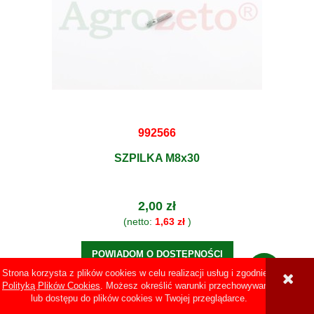
992566
SZPILKA M8x30
2,00 zł
(netto:
1,63 zł
)
POWIADOM O DOSTĘPNOŚCI
Strona korzysta z plików cookies w celu realizacji usług i zgodnie z
Polityką Plików Cookies
. Możesz określić warunki przechowywania
lub dostępu do plików cookies w Twojej przeglądarce.