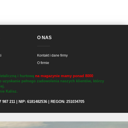
E
O NAS
i
Kontakt i dane firmy
O firmie
etaliczną i hurtową
na magazynie mamy ponad 8000
o uzyskanie pełnego zadowolenia naszych klientów, którzy
iej.
ie Kalisz.
97 987 211 | NIP: 6181482536 | REGON: 251034705