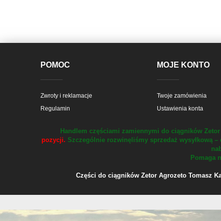
POMOC
MOJE KONTO
Zwroty i reklamacje
Twoje zamówienia
Regulamin
Ustawienia konta
Handlem częściami zamiennymi do ciągników Zetor 
pozycji.
Szczególnie rozwinęliśmy sprzedaż wysyłkową – 
nab
Pomaga na
Części do ciągników Zetor Agrozeto Tomasz Kału