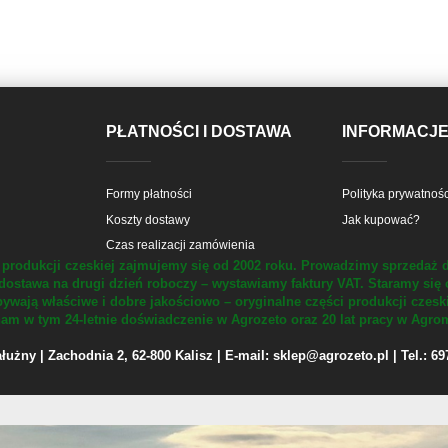
PŁATNOŚCI I DOSTAWA
INFORMACJ
Formy płatności
Polityka prywatnośc
Koszty dostawy
Jak kupować?
Czas realizacji zamówienia
produkcji czeskiej zajmujemy się od 2002 roku.
Prowadzimy sprzedaż d
dostawa na drugi dzień roboczy – wystawiamy faktury VAT.
Staramy się 
ywają właściwe i dobre jakościowo – oryginalne części produkcji czesk
m w tym 24-letnie doświadczenie w Agrozeto oraz 20 lat pracy w Agrom
żny | Zachodnia 2, 62-800 Kalisz | E-mail: sklep@agrozeto.pl | Tel.: 6