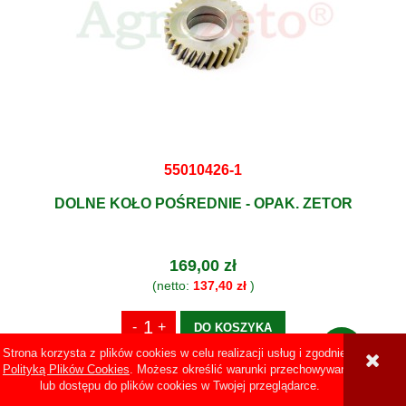
55010426-1
DOLNE KOŁO POŚREDNIE - OPAK. ZETOR
169,00 zł
(netto:
137,40 zł
)
DO KOSZYKA
Strona korzysta z plików cookies w celu realizacji usług i zgodnie z
Polityką Plików Cookies
. Możesz określić warunki przechowywania
lub dostępu do plików cookies w Twojej przeglądarce.