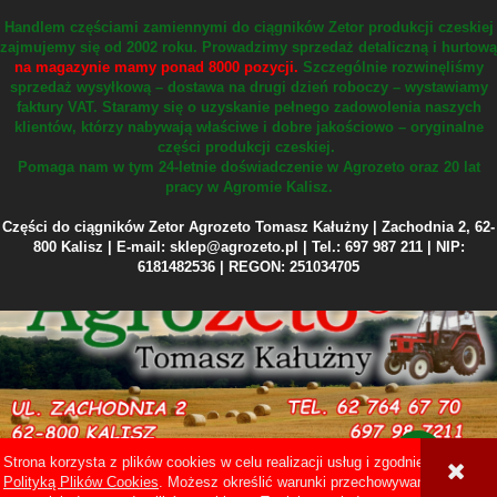
Handlem częściami zamiennymi do ciągników Zetor produkcji czeskiej
zajmujemy się od 2002 roku.
Prowadzimy sprzedaż detaliczną i hurtową
na magazynie mamy ponad 8000 pozycji.
Szczególnie rozwinęliśmy
sprzedaż wysyłkową – dostawa na drugi dzień roboczy – wystawiamy
faktury VAT.
Staramy się o uzyskanie pełnego zadowolenia naszych
klientów, którzy nabywają właściwe i dobre jakościowo – oryginalne
części produkcji czeskiej.
Pomaga nam w tym 24-letnie doświadczenie w Agrozeto oraz 20 lat
pracy w Agromie Kalisz.
Części do ciągników Zetor Agrozeto Tomasz Kałużny | Zachodnia 2, 62-
800 Kalisz | E-mail: sklep@agrozeto.pl | Tel.: 697 987 211 | NIP:
6181482536 | REGON: 251034705
Strona korzysta z plików cookies w celu realizacji usług i zgodnie z
Sklep internetowy Shoper Premium
Polityką Plików Cookies
. Możesz określić warunki przechowywania