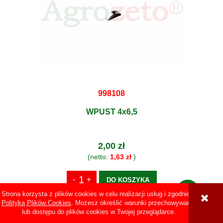
998108
WPUST 4x6,5
2,00 zł
(netto:
1,63 zł
)
DO KOSZYKA
Strona korzysta z plików cookies w celu realizacji usług i zgodnie z
Polityką Plików Cookies
. Możesz określić warunki przechowywania
lub dostępu do plików cookies w Twojej przeglądarce.