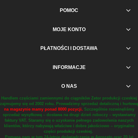
POMOC
MOJE KONTO
PŁATNOŚCI I DOSTAWA
INFORMACJE
O NAS
Handlem częściami zamiennymi do ciągników Zetor produkcji czeskiej
zajmujemy się od 2002 roku.
Prowadzimy sprzedaż detaliczną i hurtową
na magazynie mamy ponad 8000 pozycji.
Szczególnie rozwinęliśmy
sprzedaż wysyłkową – dostawa na drugi dzień roboczy – wystawiamy
faktury VAT.
Staramy się o uzyskanie pełnego zadowolenia naszych
klientów, którzy nabywają właściwe i dobre jakościowo – oryginalne
części produkcji czeskiej.
Pomaga nam w tym 24-letnie doświadczenie w Agrozeto oraz 20 lat