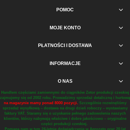
POMOC
MOJE KONTO
PŁATNOŚCI I DOSTAWA
INFORMACJE
O NAS
Handlem częściami zamiennymi do ciągników Zetor produkcji czeskiej
zajmujemy się od 2002 roku.
Prowadzimy sprzedaż detaliczną i hurtową
na magazynie mamy ponad 8000 pozycji.
Szczególnie rozwinęliśmy
sprzedaż wysyłkową – dostawa na drugi dzień roboczy – wystawiamy
faktury VAT.
Staramy się o uzyskanie pełnego zadowolenia naszych
klientów, którzy nabywają właściwe i dobre jakościowo – oryginalne
części produkcji czeskiej.
Pomaga nam w tym 24-letnie doświadczenie w Agrozeto oraz 20 lat