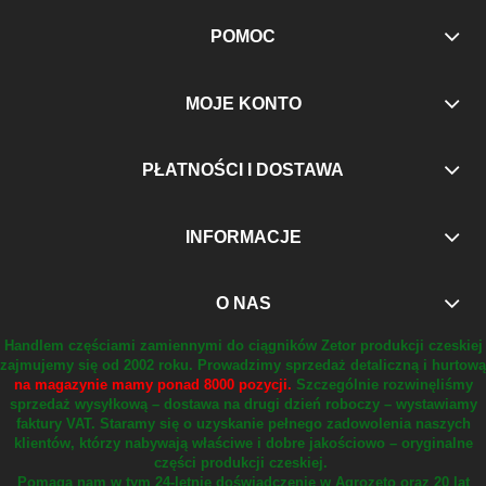
POMOC
MOJE KONTO
PŁATNOŚCI I DOSTAWA
INFORMACJE
O NAS
Handlem częściami zamiennymi do ciągników Zetor produkcji czeskiej
zajmujemy się od 2002 roku.
Prowadzimy sprzedaż detaliczną i hurtową
na magazynie mamy ponad 8000 pozycji.
Szczególnie rozwinęliśmy
sprzedaż wysyłkową – dostawa na drugi dzień roboczy – wystawiamy
faktury VAT.
Staramy się o uzyskanie pełnego zadowolenia naszych
klientów, którzy nabywają właściwe i dobre jakościowo – oryginalne
części produkcji czeskiej.
Pomaga nam w tym 24-letnie doświadczenie w Agrozeto oraz 20 lat